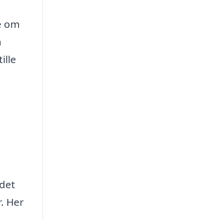
de om
n
ille
 det
r. Her