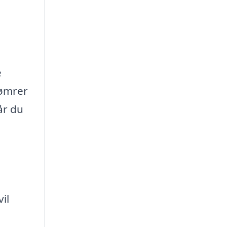
e
tømrer
år du
il