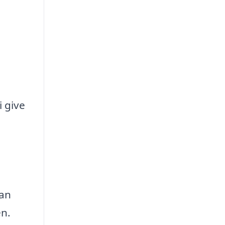
i give
kan
en.