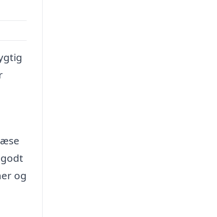
ygtig
r
læse
 godt
ner og