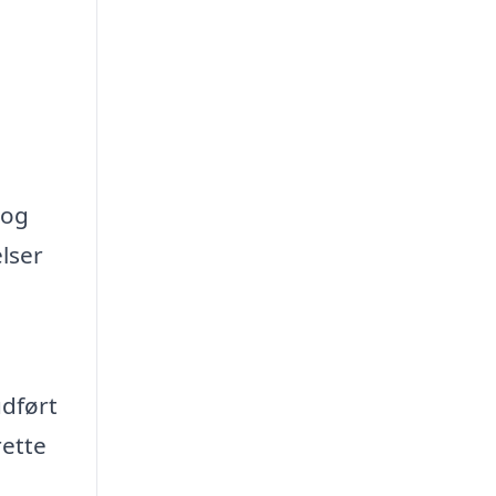
 og
lser
udført
rette